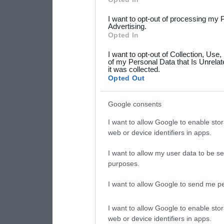
services and may gather an
I want to opt-out of processing my 
not limited to your visit o
Advertising.
Opted In
grant or deny consent to Go
I want to opt-out of Collection, Use
your data for below specif
of my Personal Data that Is Unrelat
it was collected.
consent section.
Opted Out
Google consents
I want to allow Google to enable stor
web or device identifiers in apps.
I want to allow my user data to be se
purposes.
I want to allow Google to send me pe
I want to allow Google to enable stor
web or device identifiers in apps.