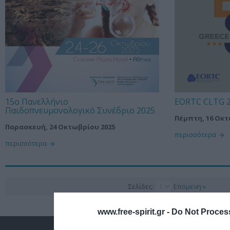
15ο Πανελλήνιο
EORTC CLTG 2
Παιδοπνευμονολογικό Συνέδριο 2025
Πέμπτη, 16 Οκτ
Παρασκευή, 24 Οκτωβρίου 2025
περισσότερα
περισσότερα
Σελίδες:
Επόμενη »
www.free-spirit.gr -
Do Not Process