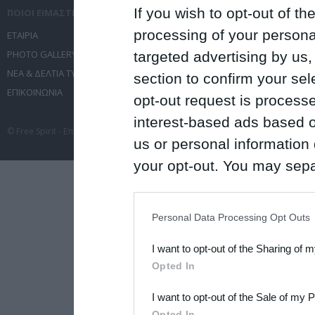
If you wish to opt-out of the
ΠΟΙΟΙ ΕΙΜΑΣΤΕ
ΤΙ ΚΑΝΟΥΜΕ
processing of your personal
ΕΤΑΙΡΙΑ
ΥΠΗΡΕΣΙΕΣ ΕΠΙΚΟΙΝΩΝΙΑΣ
PHOTO GALLERY
ΔΙΟΡΓΑΝΩΣΗ ΕΚΔΗΛΩΣΕΩΝ
targeted advertising by us
ΝΕΑ & ΔΕΛΤΙΑ ΤΥΠΟΥ
ΤΑΞΙΔΙΑ
section to confirm your sel
ΕΠΙΚΟΙΝΩΝΙΑ
ΣΥΝΕΔΡΙΑ
opt-out request is proces
interest-based ads based o
© Free Spirit - Επικοινωνία - Οργάνωση Εκδηλώσεων - Ταξίδια 2012-2026 All 
us or personal information d
your opt-out. You may separ
disclosure of your personal
IAB’s list of downstream pa
Personal Data Processing Opt Outs
also be disclosed by us to 
I want to opt-out of the Sharing of 
Downstream Participants
th
Opted In
third parties.
I want to opt-out of the Sale of my 
Please note that this web
Opted In