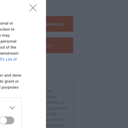
s
sonal or
Τηλεφωνήστε μας:
210 6048260
ection to
ou may
 personal
Δείτε την
e-Brochure
μας
out of the
 downstream
B’s List of
ν για εμάς
er and store
to grant or
Οργανωτική Επιτροπή του 5ου
ed purposes
ελληνίου Συνεδρίου της Εταιρίας
έτης Παθήσεων Διαβητικού Ποδιού
ΕΔΙΠ) και εγώ προσωπικά, θα θέλαμε να
 εκφράσουμε τις θερμότερες ευχαριστίες
για τη συμβολή της Free Spirit στην
τυχή διεξαγωγή του Συνεδρίου, το οποίο
γματοποιήθηκε στις 5 – 7 Φεβρουαρίου