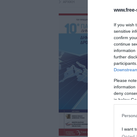
ΑΡΧΙΚΗ
www.free-s
If you wish 
sensitive in
confirm you
continue se
information 
further disc
participants
Downstream 
Please note
information 
deny consent
in below Go
Persona
I want t
Opted 