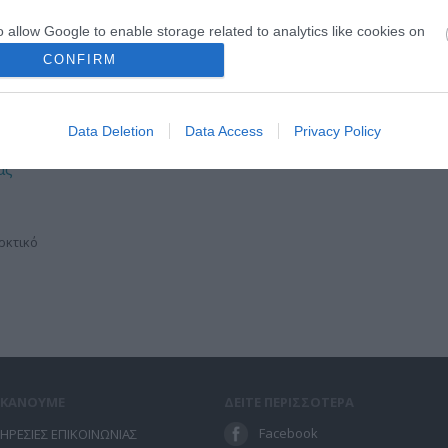
o allow Google to enable storage related to analytics like cookies on
evice identifiers in apps.
CONFIRM
o allow Google to enable storage related to functionality of the website
Data Deletion
Data Access
Privacy Policy
o allow Google to enable storage related to personalization.
ας
o allow Google to enable storage related to security, including
cation functionality and fraud prevention, and other user protection.
ρκτικό
Ι ΚΑΝΟΥΜΕ
ΔΕΙΤΕ ΠΕΡΙΣΣΟΤΕΡΑ
Facebook
ΗΡΕΣΙΕΣ ΕΠΙΚΟΙΝΩΝΙΑΣ