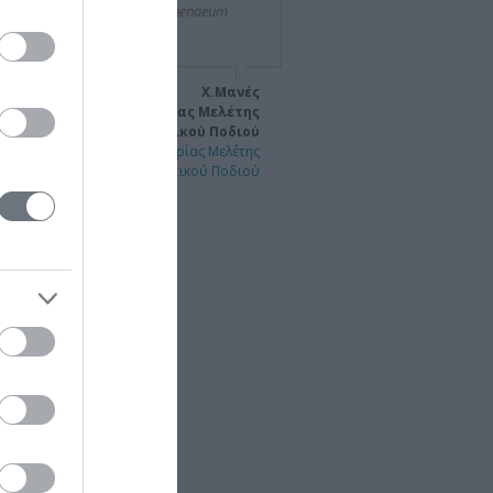
6 στην Αθήνα (ξενοδοχείο Athenaeum
rcontinental)."
Χ.Μανές
Πρόεδρος Δ.Σ. Εταιρίας Μελέτης
Παθήσεων Διαβητικού Ποδιού
ανελλήνιο Συνέδριο της Εταιρίας Μελέτης
Διαβητικού Ποδιού