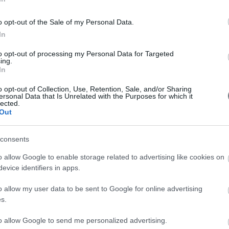
201
ιας
11ο Πανελλήνιο Συνέδριο Δημόσιας
Υγείας & Υπηρεσιών Υγείας
Inte
o opt-out of the Sale of my Personal Data.
ΣΥΝΕΔΡΙΑ
/
Συνέδρια 2016
In
Δελτίο
Κόστος Φιλοξενίας - Μέσα Προβολής Δελτίο
ρκτικό
Εγγραφής Α' Ανακοίνωση Τελικό Πρόγραμμα
to opt-out of processing my Personal Data for Targeted
ing.
In
περισσότερα
5ο Π
o opt-out of Collection, Use, Retention, Sale, and/or Sharing
ersonal Data that Is Unrelated with the Purposes for which it
lected.
Out
consents
o allow Google to enable storage related to advertising like cookies on
evice identifiers in apps.
o allow my user data to be sent to Google for online advertising
s.
to allow Google to send me personalized advertising.