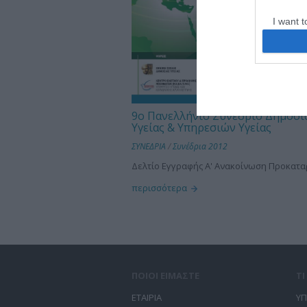
I want t
web or d
I want t
or app.
I want t
9ο Πανελλήνιο Συνέδριο Δημόσι
Υγείας & Υπηρεσιών Υγείας
I want t
ΣΥΝΕΔΡΙΑ
/
Συνέδρια 2012
authenti
Δελτίο Εγγραφής A' Ανακοίνωση Προκατα
περισσότερα
ΠΟΙΟΙ ΕΙΜΑΣΤΕ
Τ
ΕΤΑΙΡΙΑ
ΥΠ