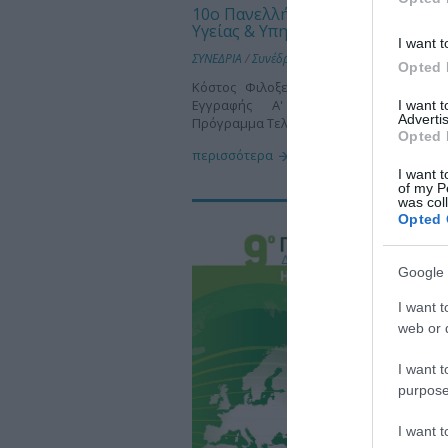
10ο Πανελλήνιο Συνέδριο Δημόσ
Υγείας & Υπηρεσιών Υγείας
I want t
ΣΥΝΕΔΡΙΑ
/
Συνέδρια 2014
Opted 
Κόστος Φιλοξενίας - Μέσα Προβολής 
Εγγραφής Α' Ανακοίνωση Προκατα
I want 
Advertis
Πρόγραμμα Τελικό Πρόγραμμα
Opted 
περισσότερα
I want t
of my P
was col
Opted 
Google 
I want t
web or d
I want t
purpose
I want 