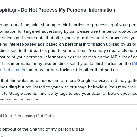
Page
pirit.gr -
Do Not Process My Personal Information
to opt-out of the sale, sharing to third parties, or processing of your per
formation for targeted advertising by us, please use the below opt-out s
r selection. Please note that after your opt-out request is processed y
eing interest-based ads based on personal information utilized by us or
disclosed to third parties prior to your opt-out. You may separately opt-
losure of your personal information by third parties on the IAB’s list of
. This information may also be disclosed by us to third parties on the
IA
Participants
that may further disclose it to other third parties.
Είπα
 that this website/app uses one or more Google services and may gath
including but not limited to your visit or usage behaviour. You may click 
"H 
 to Google and its third-party tags to use your data for below specifi
Παν
ogle consent section.
Μελ
(ΕΜ
σας
l Data Processing Opt Outs
μας 
επι
o opt-out of the Sharing of my personal data.
πρα
In