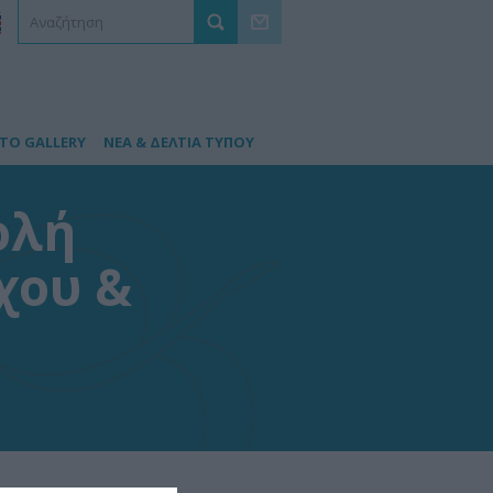
TO GALLERY
ΝΕΑ & ΔΕΛΤΙΑ ΤΥΠΟΥ
ολή
χου &