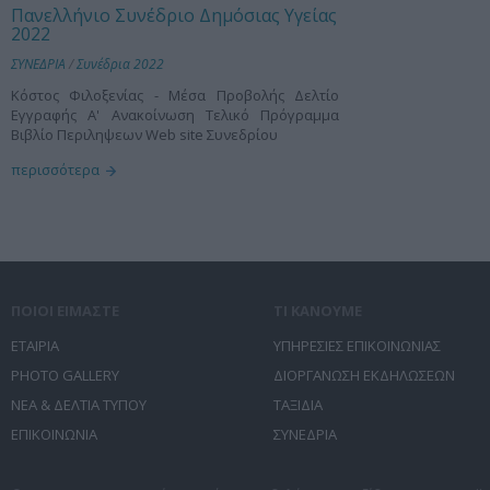
Πανελλήνιο Συνέδριο Δημόσιας Υγείας
2022
ΣΥΝΕΔΡΙΑ
/
Συνέδρια 2022
Κόστος Φιλοξενίας - Μέσα Προβολής Δελτίο
Εγγραφής Α' Ανακοίνωση Τελικό Πρόγραμμα
Βιβλίο Περιληψεων Web site Συνεδρίου
περισσότερα
ΠΟΙΟΙ ΕΙΜΑΣΤΕ
ΤΙ ΚΑΝΟΥΜΕ
ΕΤΑΙΡΙΑ
ΥΠΗΡΕΣΙΕΣ ΕΠΙΚΟΙΝΩΝΙΑΣ
PHOTO GALLERY
ΔΙΟΡΓΑΝΩΣΗ ΕΚΔΗΛΩΣΕΩΝ
ΝΕΑ & ΔΕΛΤΙΑ ΤΥΠΟΥ
ΤΑΞΙΔΙΑ
ΕΠΙΚΟΙΝΩΝΙΑ
ΣΥΝΕΔΡΙΑ