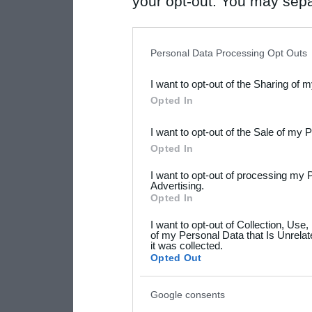
your opt-out. You may separ
disclosure of your personal
IAB’s list of downstream pa
Personal Data Processing Opt Outs
also be disclosed by us to 
I want to opt-out of the Sharing of 
Downstream Participants
th
Opted In
third parties.
I want to opt-out of the Sale of my 
Please note that this web
Opted In
services and may gather an
I want to opt-out of processing my 
not limited to your visit o
Advertising.
Opted In
grant or deny consent to Go
I want to opt-out of Collection, Use
your data for below specif
of my Personal Data that Is Unrelat
it was collected.
consent section.
Opted Out
Google consents