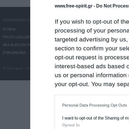
www.free-spirit.gr -
Do Not Process
ΠΟΙΟΙ ΕΙΜΑΣΤΕ
ΤΙ ΚΑΝΟΥΜΕ
If you wish to opt-out of the
ΕΤΑΙΡΙΑ
ΥΠΗΡΕΣΙΕΣ ΕΠΙΚΟΙΝΩΝΙΑΣ
processing of your personal
PHOTO GALLERY
ΔΙΟΡΓΑΝΩΣΗ ΕΚΔΗΛΩΣΕΩΝ
targeted advertising by us
ΝΕΑ & ΔΕΛΤΙΑ ΤΥΠΟΥ
ΤΑΞΙΔΙΑ
section to confirm your sel
ΕΠΙΚΟΙΝΩΝΙΑ
ΣΥΝΕΔΡΙΑ
opt-out request is proces
interest-based ads based o
© Free Spirit - Επικοινωνία - Οργάνωση Εκδηλώσεων - Ταξίδια 2012-2026 All 
us or personal information d
your opt-out. You may separ
disclosure of your personal
IAB’s list of downstream pa
Personal Data Processing Opt Outs
also be disclosed by us to 
I want to opt-out of the Sharing of 
Downstream Participants
th
Opted In
third parties.