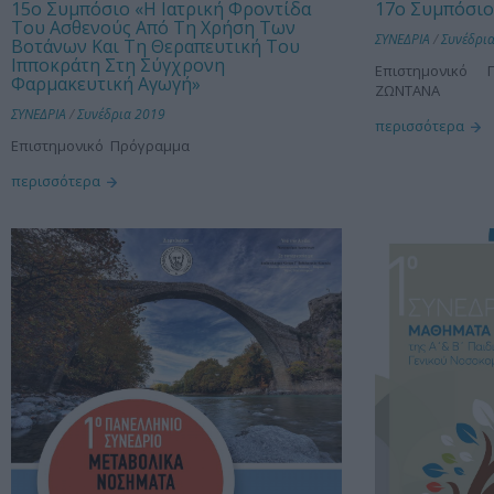
15ο Συμπόσιο «Η Ιατρική Φροντίδα
17ο Συμπόσιο
Του Ασθενούς Από Τη Χρήση Των
ΣΥΝΕΔΡΙΑ
/
Συνέδρι
Βοτάνων Και Τη Θεραπευτική Του
Ιπποκράτη Στη Σύγχρονη
Επιστημονικό 
Φαρμακευτική Αγωγή»
ΖΩΝΤΑΝΑ
ΣΥΝΕΔΡΙΑ
/
Συνέδρια 2019
περισσότερα
Επιστημονικό Πρόγραμμα
περισσότερα