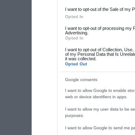
I want to opt-out of the Sale of my 
Please note that this web
Opted In
services and may gather an
I want to opt-out of processing my 
not limited to your visit o
Advertising.
Opted In
grant or deny consent to Go
I want to opt-out of Collection, Use
your data for below specif
of my Personal Data that Is Unrelat
it was collected.
consent section.
Opted Out
Google consents
I want to allow Google to enable stor
web or device identifiers in apps.
I want to allow my user data to be se
purposes.
I want to allow Google to send me pe