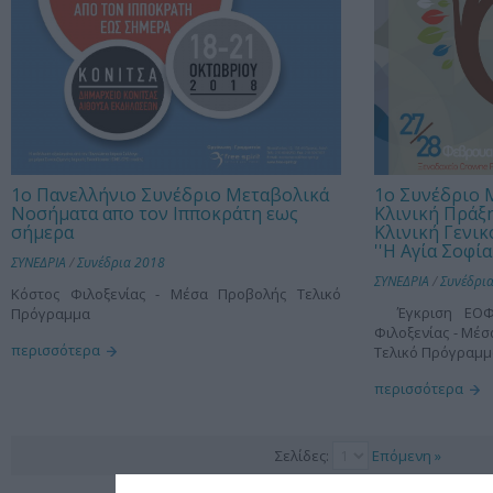
1ο Πανελλήνιο Συνέδριο Μεταβολικά
1ο Συνέδριο 
Νοσήματα απο τον Ιπποκράτη εως
Κλινική Πράξη
σήμερα
Κλινική Γενι
''Η Αγία Σοφία'
ΣΥΝΕΔΡΙΑ
/
Συνέδρια 2018
ΣΥΝΕΔΡΙΑ
/
Συνέδρι
Κόστος Φιλοξενίας - Μέσα Προβολής Τελικό
Έγκριση ΕΟΦ
Πρόγραμμα
Φιλοξενίας - Μέ
περισσότερα
Τελικό Πρόγραμμ
περισσότερα
Σελίδες:
Επόμενη »