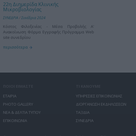
22η Διημερίδα Κλινικής
Μικροβιολογίας
ΣΥΝΕΔΡΙΑ
/
Συνέδρια 2024
Κόστος Φιλοξενίας - Μέσα Προβολής Α'
Ανακοίνωση Φόρμα Εγγραφής Πρόγραμμα Web
site συνεδρίου
περισσότερα
ΠΟΙΟΙ ΕΙΜΑΣΤΕ
ΤΙ ΚΑΝΟΥΜΕ
ΕΤΑΙΡΙΑ
ΥΠΗΡΕΣΙΕΣ ΕΠΙΚΟΙΝΩΝΙΑΣ
PHOTO GALLERY
ΔΙΟΡΓΑΝΩΣΗ ΕΚΔΗΛΩΣΕΩΝ
ΝΕΑ & ΔΕΛΤΙΑ ΤΥΠΟΥ
ΤΑΞΙΔΙΑ
ΕΠΙΚΟΙΝΩΝΙΑ
ΣΥΝΕΔΡΙΑ