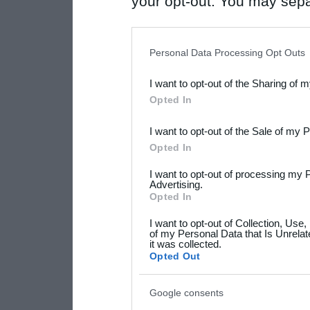
your opt-out. You may separ
disclosure of your personal
IAB’s list of downstream pa
Personal Data Processing Opt Outs
also be disclosed by us to 
I want to opt-out of the Sharing of 
Downstream Participants
th
Opted In
third parties.
I want to opt-out of the Sale of my 
Please note that this web
Opted In
services and may gather an
I want to opt-out of processing my 
not limited to your visit o
Advertising.
Opted In
grant or deny consent to Go
I want to opt-out of Collection, Use
your data for below specif
of my Personal Data that Is Unrelat
it was collected.
consent section.
Opted Out
Google consents