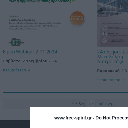
Elpen Webinar 2-11-2024
24ο Ετήσιο Σ
Μεταβολισμού
Διατροφής»
Σάββατο, 2 Νοεμβρίου 2024
περισσότερα
Παρασκευή, 1 Ν
περισσότερα
Σελίδες:
Επόμενη »
www.free-spirit.gr -
Do Not Process