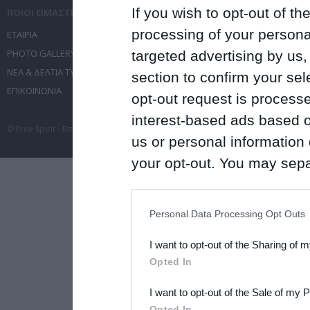
If you wish to opt-out of the
ΠΟΙΟΙ ΕΙΜΑΣΤΕ
ΤΙ ΚΑΝΟΥΜΕ
processing of your personal
ΕΤΑΙΡΙΑ
ΥΠΗΡΕΣΙΕΣ ΕΠΙΚΟΙΝΩΝΙΑΣ
PHOTO GALLERY
ΔΙΟΡΓΑΝΩΣΗ ΕΚΔΗΛΩΣΕΩΝ
targeted advertising by us
ΝΕΑ & ΔΕΛΤΙΑ ΤΥΠΟΥ
ΤΑΞΙΔΙΑ
section to confirm your sel
ΕΠΙΚΟΙΝΩΝΙΑ
ΣΥΝΕΔΡΙΑ
opt-out request is proces
interest-based ads based o
© Free Spirit - Επικοινωνία - Οργάνωση Εκδηλώσεων - Ταξίδια 2012-2026 All 
us or personal information d
your opt-out. You may separ
disclosure of your personal
IAB’s list of downstream pa
Personal Data Processing Opt Outs
also be disclosed by us to 
I want to opt-out of the Sharing of 
Downstream Participants
th
Opted In
third parties.
I want to opt-out of the Sale of my 
Please note that this web
Opted In