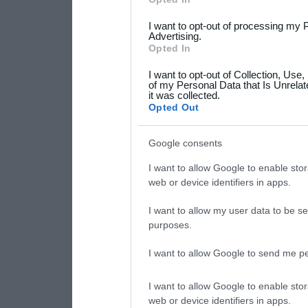
services and may gather an
I want to opt-out of processing my 
not limited to your visit o
Advertising.
Opted In
grant or deny consent to Go
I want to opt-out of Collection, Use
your data for below specif
of my Personal Data that Is Unrelat
it was collected.
consent section.
Opted Out
Google consents
I want to allow Google to enable stor
web or device identifiers in apps.
I want to allow my user data to be se
purposes.
I want to allow Google to send me pe
I want to allow Google to enable stor
web or device identifiers in apps.