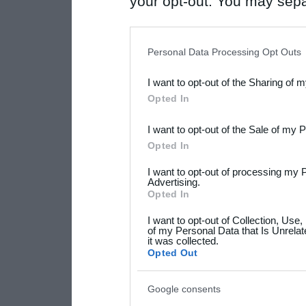
your opt-out. You may separ
disclosure of your personal
IAB’s list of downstream pa
Personal Data Processing Opt Outs
also be disclosed by us to 
I want to opt-out of the Sharing of 
Downstream Participants
th
Opted In
third parties.
I want to opt-out of the Sale of my 
Please note that this web
Opted In
services and may gather an
I want to opt-out of processing my 
not limited to your visit o
Advertising.
Opted In
grant or deny consent to Go
I want to opt-out of Collection, Use
your data for below specif
of my Personal Data that Is Unrelat
it was collected.
consent section.
Opted Out
Google consents