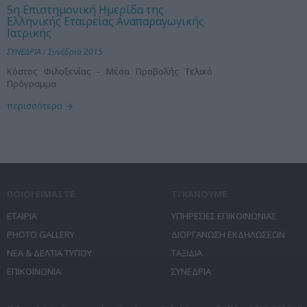
5η Επιστημονική Ημερίδα της
Ελληνικής Εταιρείας Αναπαραγωγικής
Ιατρικής
ΣΥΝΕΔΡΙΑ
/
Συνέδρια 2015
Κόστος Φιλοξενίας - Μέσα Προβολής Τελικό
Πρόγραμμα
περισσότερα
ΠΟΙΟΙ ΕΙΜΑΣΤΕ
ΤΙ ΚΑΝΟΥΜΕ
ΕΤΑΙΡΙΑ
ΥΠΗΡΕΣΙΕΣ ΕΠΙΚΟΙΝΩΝΙΑΣ
PHOTO GALLERY
ΔΙΟΡΓΑΝΩΣΗ ΕΚΔΗΛΩΣΕΩΝ
ΝΕΑ & ΔΕΛΤΙΑ ΤΥΠΟΥ
ΤΑΞΙΔΙΑ
ΕΠΙΚΟΙΝΩΝΙΑ
ΣΥΝΕΔΡΙΑ