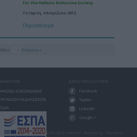
for the Hellenic Endocrine Society.
Τετάρτη, 4 Απριλίου 2012
Περισσότερα
λίδες:
Επόμενη »
Ι ΚΑΝΟΥΜΕ
ΔΕΙΤΕ ΠΕΡΙΣΣΟΤΕΡΑ
Facebook
ΗΡΕΣΙΕΣ ΕΠΙΚΟΙΝΩΝΙΑΣ
ΟΡΓΑΝΩΣΗ ΕΚΔΗΛΩΣΕΩΝ
Twitter
ΞΙΔΙΑ
Linkedin
ΝΕΔΡΙΑ
Google +
λώσεων - Ταξίδια 2012-2026 All rights reserved - Website by
Theratron