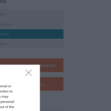
ΡΙΑ
φίλ
εργάτες
τάσεις
ιέρα
Τηλεφωνήστε μας:
210 6048260
Δείτε την
e-Brochure
μας
sonal or
ection to
ou may
 personal
ν για εμάς
out of the