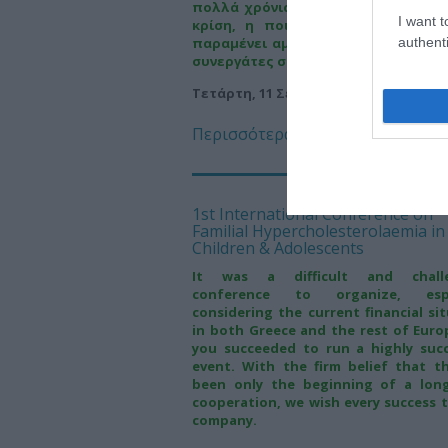
πολλά χρόνια, διαπιστώνω πως, π
I want t
κρίση, η ποιότητα των υπηρεσι
παραμένει αμετάβλητη. Σε εσάς κα
authenti
συνεργάτες σας και πάλι συγχαρητή
Τετάρτη, 11 Σεπτεμβρίου 2013
Περισσότερα
1st International Conference on
Familial Hypercholesterolaemia in
Children & Adolescents
It was a difficult and challe
conference to organize, espec
considering the current financial si
in both Greece and the rest of Euro
you succeeded to run a highly succ
event. With the firm belief that t
been only the beginning of a lon
cooperation, we wish every success 
company.