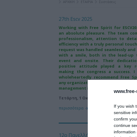
ΑΡΧΙΚΗ
ΕΤΑΙΡΙΑ
Συστάσεις
27th Escv 2025
Working with Free Spirit for ESCV2
an absolute pleasure. The team co
professionalism, attention to deta
efficiency with a truly personal touch
request was handled seamlessly and
with a smile, both in the lead-up 
event and onsite. Their dedicati
positive attitude played a key r
making the congress a success. I
wholeheartedly recommend Free Spi
any organization seeking exceptiona
management in Greece.
www.free-s
Τετάρτη, 1 Οκτωβρίου 2025
If you wish 
περισσότερα
sensitive in
confirm you
continue se
information 
12o Πανελλήνιο Συνέδριο