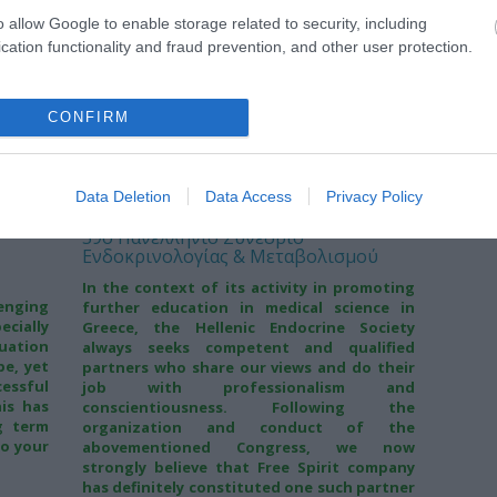
αρά τη
επιτυχία.
o allow Google to enable storage related to security, including
ών σας
Παρασκευή, 5 Απριλίου 2013
ι τους
cation functionality and fraud prevention, and other user protection.
ρια.
Περισσότερα
CONFIRM
Data Deletion
Data Access
Privacy Policy
39ο Πανελλήνιο Συνέδριο
Ενδοκρινολογίας & Μεταβολισμού
In the context of its activity in promoting
nging
further education in medical science in
ially
Greece, the Hellenic Endocrine Society
tuation
always seeks competent and qualified
pe, yet
partners who share our views and do their
essful
job with professionalism and
his has
conscientiousness. Following the
g term
organization and conduct of the
to your
abovementioned Congress, we now
strongly believe that Free Spirit company
has definitely constituted one such partner