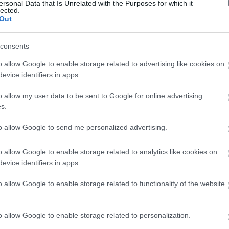
οδιού
which was superbly organized. Free Spirit
ersonal Data that Is Unrelated with the Purposes for which it
lected.
αμε να
handled all aspects of the event with
Out
τερες
professionalism, especially in the light of
ς Free
the complexity of the congress, and all
ή του
requests were executed with accuracy and
consents
ιήθηκε
diligence both prior to the meeting as well
 Αθήνα
as during the event.
o allow Google to enable storage related to advertising like cookies on
ntal).
Πέμπτη, 14 Μαΐου 2015
evice identifiers in apps.
περισσότερα
o allow my user data to be sent to Google for online advertising
s.
to allow Google to send me personalized advertising.
1η Επιστημονική Εκδήλωση Εταιρείας
o allow Google to enable storage related to analytics like cookies on
Παθολογίας Βορείου Ελλάδος
evice identifiers in apps.
Οι συνεργάτες της Εταιρείας σας
θνούς
επέδειξαν υψηλό επίπεδο
o allow Google to enable storage related to functionality of the website
λογίας
επαγγελματισμού και υπευθυνότητας με
ά μου
μια άψογη από κάθε πλευρά εργασία. Με
άνωση,
τη βεβαιότητα ότι η συνεργασία μας θα
ία για
συνεχιστεί και στο μέλλον, σας ευχόμαστε
o allow Google to enable storage related to personalization.
ί μαζί
κάθε προσωπική και επαγγελματική