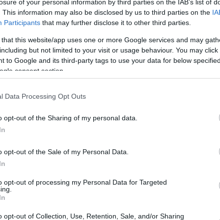
losure of your personal information by third parties on the IAB’s list of
Κολλεγίου Παιδιάτρων
. This information may also be disclosed by us to third parties on the
IA
"It 
Με την παρούσα επιστολή και με την
Participants
that may further disclose it to other third parties.
to o
υ 12ου
ευκαιρία της επιτυχούς διεξαγωγής του
fina
λογίας
10ου Πανελληνίου Συνεδρίου του
 that this website/app uses one or more Google services and may gath
of E
ελα εκ
Ελληνικού Κολλεγίου Παιδιάτρων (Ε.Κ.Π.),
including but not limited to your visit or usage behaviour. You may click 
Α. να
succ
το οποίο πραγματοποιήθηκε στις 18 – 20
 to Google and its third-party tags to use your data for below specifi
 για τη
Μαρτίου 2016 στην Αθήνα (ξενοδοχείο
has 
ogle consent section.
 άρτια
Divani Caravel), θα ήθελα να ευχαριστήσω
coop
θερμά και να συγχαρώ εσάς και τους
com
συνεργάτες σας για τη σημαντική συμβολή
l Data Processing Opt Outs
σας στην άρτια διοργάνωση της
εκδήλωσης.
Eur
o opt-out of the Sharing of my personal data.
Παρασκευή, 18 Μαρτίου 2016
In
Περισσότερα
o opt-out of the Sale of my Personal Data.
In
ιρίας
42ο Πανελλήνιο Συνέδριο
to opt-out of processing my Personal Data for Targeted
ing.
Ενδοκρινολογίας & Μεταβολισμού
In
υ 5ου
It was a pleasure attending the 42nd
ιρίας
Congress of the Hellenic Endocrine Society
o opt-out of Collection, Use, Retention, Sale, and/or Sharing