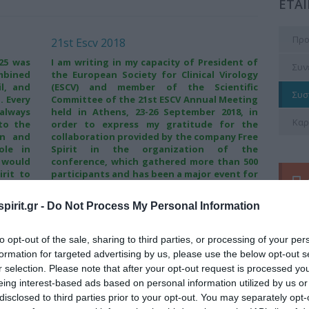
ΕΤΑΙ
Προ
21st Escv 2018
025 was
I am writing in my capacity of President of
Συν
mbined
the European Society for Clinical Virology
il, and
(ESCV) and member of the Scientific
Συσ
. Every
Committee of the 21st ESCV Annual Meeting
 always
held in Athens, 23-26 September 2018, in
Καρ
to the
order to express my gratitude for the
on and
collaboration provided by the company Free
ole in
Spirit in the organization of the
 would
conference, which gathered more than 500
rit to
participants and has been a major event for
l event
the international Clinical Virology scientific
community.
pirit.gr -
Do Not Process My Personal Information
Κυριακή, 23 Σεπτεμβρίου 2018
to opt-out of the sale, sharing to third parties, or processing of your per
Περισσότερα
formation for targeted advertising by us, please use the below opt-out s
r selection. Please note that after your opt-out request is processed y
eing interest-based ads based on personal information utilized by us or
Είπα
disclosed to third parties prior to your opt-out. You may separately opt-
10ο Πανελλήνιο Συνέδριο Ελληνικού