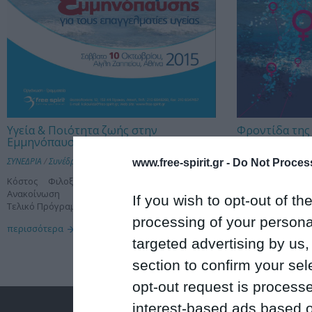
Υγεία & Ποιότητα ζωής στην
Φροντίδα της
Εμμηνόπαυση
Εμμηνόπαυση
ΣΥΝΕΔΡΙΑ
/
Συνέδρια 2015
ΣΥΝΕΔΡΙΑ
/
Συνέδρι
www.free-spirit.gr -
Do Not Process
Κόστος Φιλοξενίας - Μέσα Προβολής Α'
Κόστος Φιλοξεν
Ανακοίνωση Δελτίο Εγγραφής
Εγγραφης Α' 
If you wish to opt-out of the
Τελικό Πρόγραμμα
Πρόγραμμα
processing of your personal
περισσότερα
περισσότερα
targeted advertising by us
section to confirm your sel
opt-out request is proces
interest-based ads based o