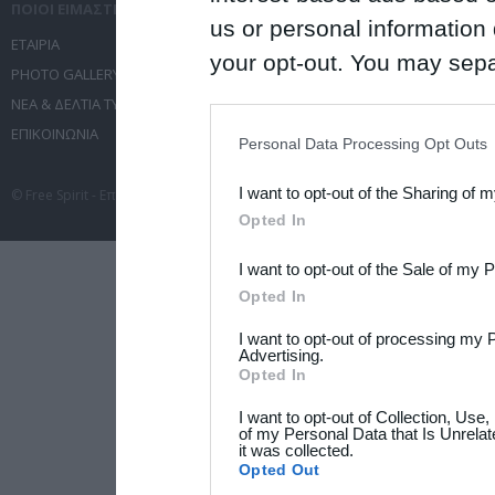
ΠΟΙΟΙ ΕΙΜΑΣΤΕ
ΤΙ ΚΑΝΟΥΜΕ
us or personal information d
ΕΤΑΙΡΙΑ
ΥΠΗΡΕΣΙΕΣ ΕΠΙΚΟΙΝΩΝΙΑΣ
your opt-out. You may separ
PHOTO GALLERY
ΔΙΟΡΓΑΝΩΣΗ ΕΚΔΗΛΩΣΕΩΝ
disclosure of your personal
ΝΕΑ & ΔΕΛΤΙΑ ΤΥΠΟΥ
ΤΑΞΙΔΙΑ
IAB’s list of downstream pa
ΕΠΙΚΟΙΝΩΝΙΑ
ΣΥΝΕΔΡΙΑ
Personal Data Processing Opt Outs
also be disclosed by us to 
I want to opt-out of the Sharing of 
© Free Spirit - Επικοινωνία - Οργάνωση Εκδηλώσεων - Ταξίδια 2012-2026 All 
Downstream Participants
th
Opted In
third parties.
I want to opt-out of the Sale of my 
Please note that this web
Opted In
services and may gather an
I want to opt-out of processing my 
not limited to your visit o
Advertising.
Opted In
grant or deny consent to Go
I want to opt-out of Collection, Use
your data for below specif
of my Personal Data that Is Unrelat
it was collected.
consent section.
Opted Out