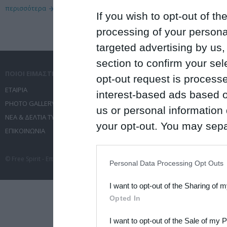
περισσότερα
If you wish to opt-out of the
processing of your personal
targeted advertising by us
section to confirm your sel
ΠΟΙΟΙ ΕΙΜΑΣΤΕ
ΤΙ ΚΑΝΟΥΜΕ
opt-out request is proces
ΕΤΑΙΡΙΑ
ΥΠΗΡΕΣΙΕΣ ΕΠΙΚΟΙΝΩΝΙΑΣ
interest-based ads based o
PHOTO GALLERY
ΔΙΟΡΓΑΝΩΣΗ ΕΚΔΗΛΩΣΕΩΝ
us or personal information d
ΝΕΑ & ΔΕΛΤΙΑ ΤΥΠΟΥ
ΤΑΞΙΔΙΑ
your opt-out. You may separ
ΕΠΙΚΟΙΝΩΝΙΑ
ΣΥΝΕΔΡΙΑ
disclosure of your personal
IAB’s list of downstream pa
© Free Spirit - Επικοινωνία - Οργάνωση Εκδηλώσεων - Ταξίδια 2012-2026 All 
Personal Data Processing Opt Outs
also be disclosed by us to 
I want to opt-out of the Sharing of 
Downstream Participants
th
Opted In
third parties.
I want to opt-out of the Sale of my 