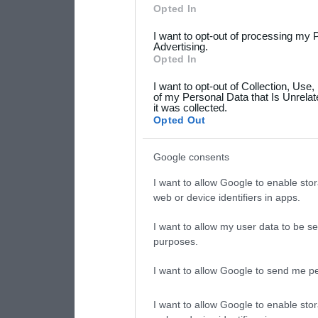
Please note that this web
Opted In
services and may gather an
I want to opt-out of processing my 
not limited to your visit o
Advertising.
Opted In
grant or deny consent to Go
I want to opt-out of Collection, Use
your data for below specif
of my Personal Data that Is Unrelat
it was collected.
consent section.
Opted Out
Google consents
I want to allow Google to enable stor
web or device identifiers in apps.
I want to allow my user data to be se
purposes.
I want to allow Google to send me pe
I want to allow Google to enable stor