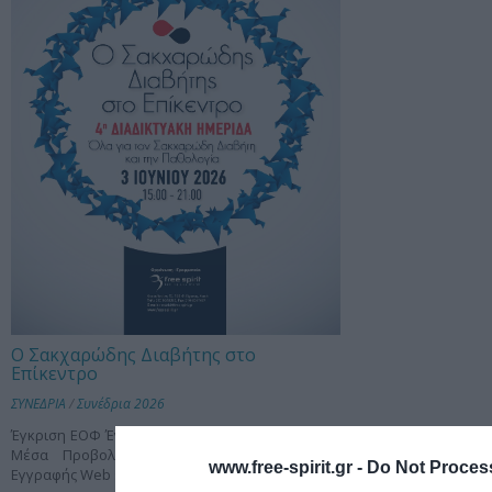
Ο Σακχαρώδης Διαβήτης στο
Επίκεντρο
ΣΥΝΕΔΡΙΑ
/
Συνέδρια 2026
Έγκριση ΕΟΦ Έγκριση ΣΦΕΕ Kόστος Φιλοξενίας -
Μέσα Προβολής Τελικό Πρόγραμμα Δελτίο
www.free-spirit.gr -
Do Not Process
Εγγραφής Web site συνεδρίου ΔΕΙΤΕ LIVE