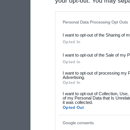
your opt-out. You may separ
disclosure of your personal
IAB’s list of downstream pa
Personal Data Processing Opt Outs
also be disclosed by us to 
I want to opt-out of the Sharing of 
Downstream Participants
th
Opted In
third parties.
I want to opt-out of the Sale of my 
Please note that this web
Opted In
services and may gather an
I want to opt-out of processing my 
not limited to your visit o
Advertising.
Opted In
grant or deny consent to Go
I want to opt-out of Collection, Use
your data for below specif
of my Personal Data that Is Unrelat
it was collected.
consent section.
Opted Out
Google consents