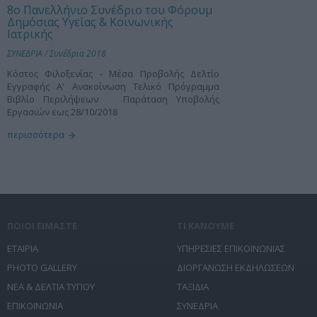
8ο Πανελλήνιο Συνέδριο του Φόρουμ
Δημόσιας Υγείας & Κοινωνικής
Ιατρικής
ΣΥΝΕΔΡΙΑ
/
Συνέδρια 2018
Κόστος Φιλοξενίας - Μέσα Προβολής Δελτίο
Εγγραφής Α' Ανακοίνωση Τελικό Πρόγραμμα
Βιβλίο Περιλήψεων Παράταση Υποβολής
Εργασιών εως 28/10/2018
περισσότερα
ΠΟΙΟΙ ΕΙΜΑΣΤΕ
ΤΙ ΚΑΝΟΥΜΕ
ΕΤΑΙΡΙΑ
ΥΠΗΡΕΣΙΕΣ ΕΠΙΚΟΙΝΩΝΙΑΣ
PHOTO GALLERY
ΔΙΟΡΓΑΝΩΣΗ ΕΚΔΗΛΩΣΕΩΝ
ΝΕΑ & ΔΕΛΤΙΑ ΤΥΠΟΥ
ΤΑΞΙΔΙΑ
ΕΠΙΚΟΙΝΩΝΙΑ
ΣΥΝΕΔΡΙΑ