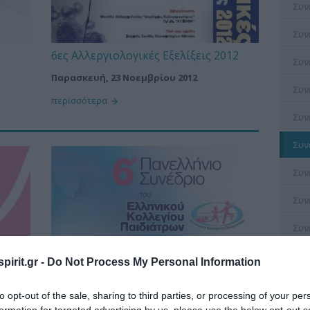
Συν
Συν
6ες Αλλεργιολογικές Εξελίξεις 2012
Συν
Παρασκευή, 23 Νοεμβρίου 2012
Συν
περισσότερα
Συν
Συν
Συν
Συν
Συν
pirit.gr -
Do Not Process My Personal Information
to opt-out of the sale, sharing to third parties, or processing of your per
formation for targeted advertising by us, please use the below opt-out s