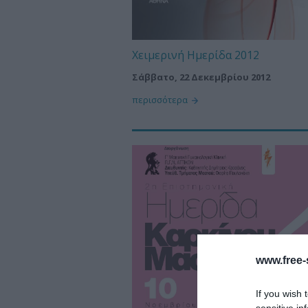
Χειμερινή Ημερίδα 2012
Σάββατο, 22 Δεκεμβρίου 2012
περισσότερα
www.free-s
If you wish 
sensitive in