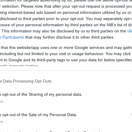
r selection. Please note that after your opt-out request is processed y
eing interest-based ads based on personal information utilized by us or
disclosed to third parties prior to your opt-out. You may separately opt-
losure of your personal information by third parties on the IAB’s list of
. This information may also be disclosed by us to third parties on the
IA
Είπα
Participants
that may further disclose it to other third parties.
 that this website/app uses one or more Google services and may gath
νου
6ο Πανελλήνιο Συνεδριο Ελληνικού
"Οι
including but not limited to your visit or usage behaviour. You may click 
Κολλεγίου Παιδιάτρων
υψη
 to Google and its third-party tags to use your data for below specifi
υπε
ogle consent section.
Σάββατο, 10 Νοεμβρίου 2012
πλε
συν
περισσότερα
l Data Processing Opt Outs
μέλ
επα
o opt-out of the Sharing of my personal data.
In
Κ
o opt-out of the Sale of my Personal Data.
In