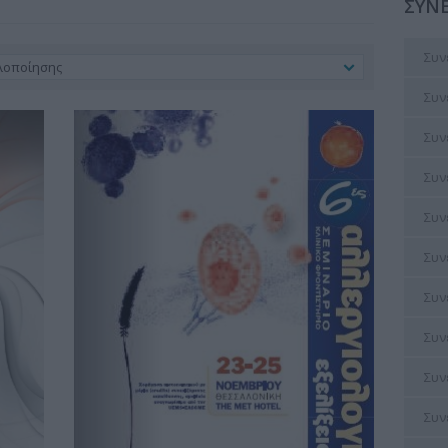
ΣΥΝΕ
Συν
λοποίησης
Συν
Συν
Συν
Συν
Συν
Συν
Συν
Συν
Συν