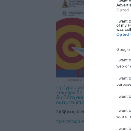
I want 
Advertis
Opted 
I want t
of my P
was col
Opted 
Google 
I want t
web or d
I want t
purpose
Πρόγραμμα Ενημέρωσης Κοινού γ
Σακχαρώδη Διαβήτη Πρόλαβε το
I want 
διαβήτη σου και αν έχεις ήδη
αντιμετώπισέ τον σωστά
I want t
Σάββατο, 10 Νοεμβρίου 2012
web or d
περισσότερα
I want t