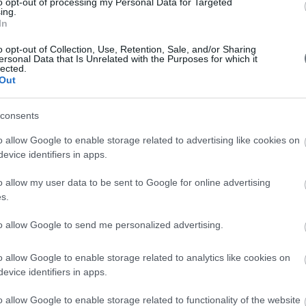
to opt-out of processing my Personal Data for Targeted
ing.
In
o opt-out of Collection, Use, Retention, Sale, and/or Sharing
ersonal Data that Is Unrelated with the Purposes for which it
lected.
Out
consents
o allow Google to enable storage related to advertising like cookies on
evice identifiers in apps.
o allow my user data to be sent to Google for online advertising
s.
ια το
18ο Πανελλήνιο Συνέδριο Εσωτερικής
Παθολογίας
to allow Google to send me personalized advertising.
Πέμπτη, 18 Οκτωβρίου 2012
o allow Google to enable storage related to analytics like cookies on
περισσότερα
evice identifiers in apps.
o allow Google to enable storage related to functionality of the website