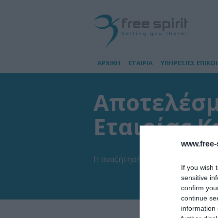
ΑΡΧΙΚΗ
ΕΤΑΙΡΙΑ
ΥΠΗΡΕΣΙΕΣ ΕΠΙΚΟ
Αποτελέσμ
Εταιρίας Κ
www.free-s
Η αναζήτησή σας έβγαλε
1
αποτελ
If you wish 
sensitive in
confirm you
continue se
information 