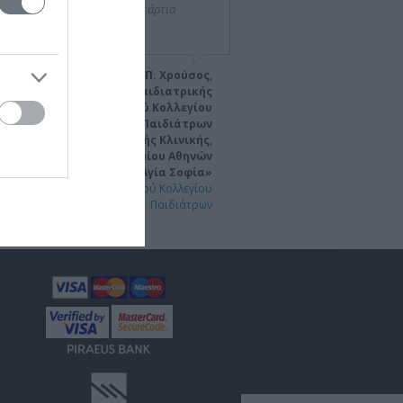
σημαντική συμβολή σας στην άρτια
ργάνωση της εκδήλωσης."
Γεώργιος Π. Χρούσος,
Καθηγητής Παιδιατρικής
Πρόεδρος Ελληνικού Κολλεγίου
Παιδιάτρων
ιευθυντής Α ́ Παιδιατρικής Κλινικής,
ατρική Σχολή Πανεπιστημίου Αθηνών
Νοσοκομείο Παίδων «Η Αγία Σοφία»
ανελλήνιο Συνέδριο Ελληνικού Κολλεγίου
Παιδιάτρων