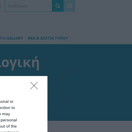
TO GALLERY
ΝΕΑ & ΔΕΛΤΙΑ ΤΥΠΟΥ
ογική
sonal or
ection to
ou may
 personal
out of the