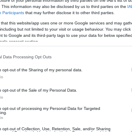
losure of your personal information by third parties on the IAB’s list of
Page
. This information may also be disclosed by us to third parties on the
IA
Participants
that may further disclose it to other third parties.
 that this website/app uses one or more Google services and may gath
including but not limited to your visit or usage behaviour. You may click 
 to Google and its third-party tags to use your data for below specifi
ogle consent section.
l Data Processing Opt Outs
Είπα
o opt-out of the Sharing of my personal data.
In
"Με
o opt-out of the Sale of my Personal Data.
ευκ
In
Παν
Κολ
to opt-out of processing my Personal Data for Targeted
πρα
ing.
201
In
θα 
συγ
o opt-out of Collection, Use, Retention, Sale, and/or Sharing