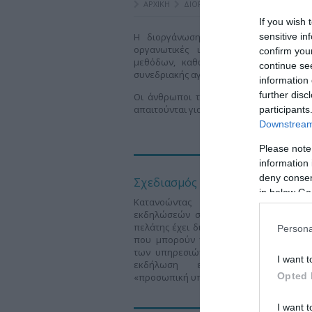
ΑΡΧΙΚΗ
ΔΙΟΡΓΑΝΩΣΗ ΕΚΔΗΛΩΣΕΩΝ
If you wish 
Η διοργάνωση επιτυχημένων εκδηλώσ
sensitive in
οργανωτικές ικανότητες, ταυτόχρον
confirm you
μεθόδων, καθώς και βαθιά γνώση τ
continue se
συνεδριακής αγοράς.
information 
further disc
Οι άνθρωποι της Free Spirit διαθέτου
απαιτούνται για τη συνδυαστική εφαρμο
participants
Downstream 
Please note
information 
deny consent
Σχεδιασμός Εκδηλώσεων
in below Go
Κατανοώντας πλήρως τη σημασί
εκδηλώσεών σας και γνωρίζοντας ότι
πελάτης έχει διαφορετικές ανάγκες και 
Persona
που μπορούν να επιτευχθούν από το 
των υπηρεσιών της εταιρίας, για εμάς
I want t
εκδήλωση εξατομικεύεται και γ
Opted 
«προσωπική υπόθεση».
I want t