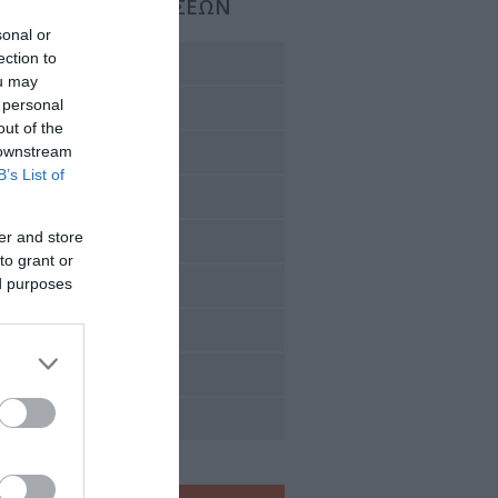
ΡΓΑΝΩΣΗ ΕΚΔΗΛΩΣΕΩΝ
sonal or
ection to
διασμός Εκδηλώσεων
ou may
 personal
ονομική Διαχείριση
out of the
χείριση Χώρων
 downstream
B’s List of
αγωγή Πολυμέσων
er and store
νική Υποστήριξη
to grant or
ed purposes
ιδιωτικές Υπηρεσίες
διασμός Ιστοσελίδας
μματειακή Υποστήριξη
οσιότητα