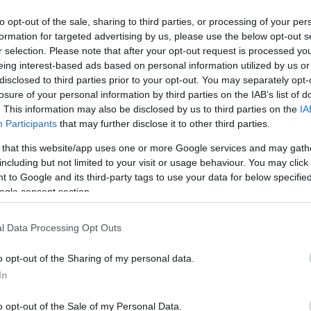
ΔΙΟ
to opt-out of the sale, sharing to third parties, or processing of your per
εων προϋποθέτει στρατηγικό σχεδιασμό, τεχνογνωσία,
formation for targeted advertising by us, please use the below opt-out s
Σχε
η χρήση παραδοσιακών και σύγχρονων επικοινωνιακών
r selection. Please note that after your opt-out request is processed y
ων γενικότερων αρχών των Δημοσίων Σχέσεων και της
eing interest-based ads based on personal information utilized by us or
Οικ
disclosed to third parties prior to your opt-out. You may separately opt-
Δια
losure of your personal information by third parties on the IAB’s list of
ν τόσο το υπόβαθρο όσο και την εκτεταμένη εμπειρία που
γή και τον άριστο συντονισμό όλων των παραπάνω.
. This information may also be disclosed by us to third parties on the
IA
Παρ
Participants
that may further disclose it to other third parties.
 that this website/app uses one or more Google services and may gath
Τεχ
including but not limited to your visit or usage behaviour. You may click 
 to Google and its third-party tags to use your data for below specifi
Ταξ
Οικονομική Διαχείριση
ogle consent section.
α των
Η Free Spirit μπορεί να αναλάβει την κατάρτιση
Σχε
 ο κάθε
του προϋπολογισμού και της οικονομικής
στόχους
διαχείρισης της εκδήλωσής σας.
l Data Processing Opt Outs
Γρα
πλήθος
 η κάθε
o opt-out of the Sharing of my personal data.
Δημ
ίνεται
In
o opt-out of the Sale of my Personal Data.