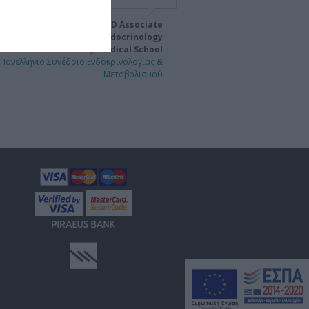
eorge Mastorakos, MD PhD Associate
Professor of Endocrinology
Athens University Medical School
 Πανελλήνιο Συνέδριο Ενδοκρινολογίας &
Μεταβολισμού