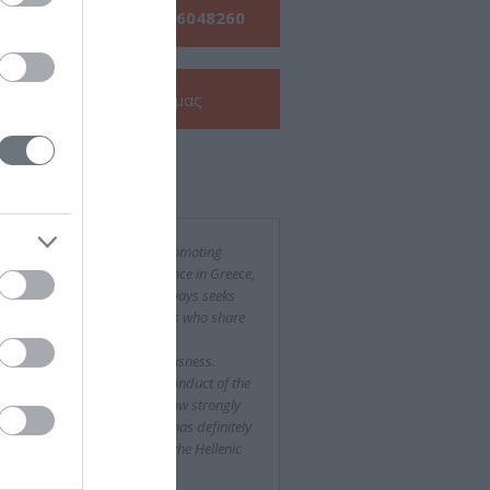
Τηλεφωνήστε μας:
210 6048260
Δείτε την
e-Brochure
μας
ν για εμάς
the context of its activity in promoting
her education in medical science in Greece,
Hellenic Endocrine Society always seeks
petent and qualified partners who share
views and do their job with
fessionalism and conscientiousness.
owing the organization and conduct of the
vementioned Congress, we now strongly
eve that Free Spirit company has definitely
tituted one such partner for the Hellenic
crine Society."