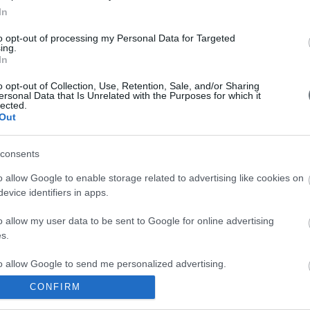
In
Παραγωγή Πολυμέσων
to opt-out of processing my Personal Data for Targeted
μελέτης
Αποστολή ενημερωτικών ηλεκτρονικών
ing.
ψης της
μηνυμάτων (e-mail/sms) για τη διαφημιστική
In
ολής...
προώθηση του συνεδρίου...
o opt-out of Collection, Use, Retention, Sale, and/or Sharing
ersonal Data that Is Unrelated with the Purposes for which it
lected.
Είπα
Out
Ταξιδιωτικές Υπηρεσίες
ικού -
Μετακινήσεις (εισιτήρια, transfer κτλ), υπηρεσίες
consents
στήριξη
VIP, διαχείριση του συνόλου των ξενοδοχειακών
"In 
όλη τη
υπηρεσιών της εκδήλωσης...
furt
o allow Google to enable storage related to advertising like cookies on
the 
evice identifiers in apps.
com
our 
o allow my user data to be sent to Google for online advertising
pro
s.
Γραμματειακή Υποστήριξη
Foll
abo
στικός
Εικαστικός σχεδιασμός και παραγωγή του
to allow Google to send me personalized advertising.
beli
 χάρτη
έντυπου υλικού του συνεδρίου, μεταφορά
cons
υή και
συνεδριακού υλικού στο συνεδριακό κέντρο και
CONFIRM
Endo
o allow Google to enable storage related to analytics like cookies on
συνολική διαχείρισή του...