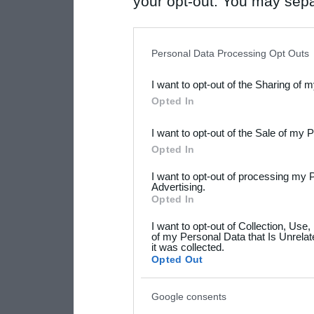
your opt-out. You may separ
disclosure of your personal
IAB’s list of downstream pa
Personal Data Processing Opt Outs
also be disclosed by us to 
I want to opt-out of the Sharing of 
Downstream Participants
th
Opted In
third parties.
I want to opt-out of the Sale of my 
Please note that this web
Opted In
services and may gather an
I want to opt-out of processing my 
not limited to your visit o
Advertising.
Opted In
grant or deny consent to Go
I want to opt-out of Collection, Use
your data for below specif
of my Personal Data that Is Unrelat
it was collected.
consent section.
Opted Out
Google consents