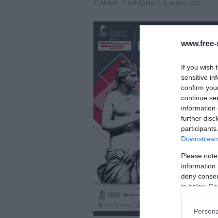
ΑΡΧΙΚΗ
ΣΥΝΕΔΡΙΑ
Συνέδρια 2025
www.free-s
If you wish 
sensitive in
confirm you
continue se
information 
further disc
participants
Downstream 
Please note
information 
deny consent
in below Go
Persona