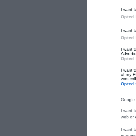
I want t
Opted 
I want t
Opted 
I want 
Advertis
Opted 
I want t
of my P
was col
Opted 
Google 
I want t
web or d
I want t
purpose