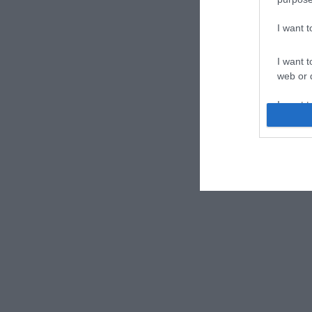
I want 
I want t
web or d
I want t
or app.
I want t
I want t
authenti