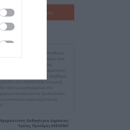
Δείτε την
e-Brochure
μας
ν για εμάς
ρά το γεγονός ότι το χρονικό περιθώριο
ργάνωσης του εφετινού Συνεδρίου ήταν
αίτερα βραχύ, οι συνεργάτες σας
δειξαν υψηλό επίπεδο επαγγελματισμού
 ευσυνειδησίας λύνοντας κάθε πρόβλημα
τη γενέσει του, αποσπώντας τα ευμενή
λια τόσο των εμπλεκομένων στο
γραμμα Συντονιστών και Ομιλητών όσο
 των υπολοίπων συμμετεχόντων σε
ό."
 Κρεμαστινού, Καθηγήτρια Δημόσιας
Υγείας, Πρόεδρος ΚΕΕΛΠΝΟ