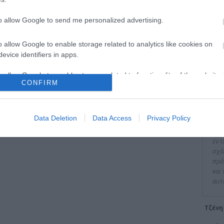
to allow Google to send me personalized advertising.
o allow Google to enable storage related to analytics like cookies on
evice identifiers in apps.
Είπα
o allow Google to enable storage related to functionality of the website
CONFIRM
"Πα
διο
o allow Google to enable storage related to personalization.
ιδι
Data Deletion
Data Access
Privacy Policy
επέ
o allow Google to enable storage related to security, including
και
cation functionality and fraud prevention, and other user protection.
εν 
σχό
πρό
και
αυτ
Τζένη