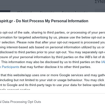
ΣΥΝΕ
Ελληνική Εταιρεία Γυναικολογικής
Συν
Ενδοκρινολογίας
pirit.gr -
Do Not Process My Personal Information
Συν
Παρασκευή, 31 Ιανουαρίου 2025 - Κυριακή, 2
Φεβρουαρίου 2025
Συν
to opt-out of the sale, sharing to third parties, or processing of your per
ΑΘΗΝΑ. ΞΕΝΟΔΟΧΕΙΟ CROWNE PLAZA
formation for targeted advertising by us, please use the below opt-out s
Συν
r selection. Please note that after your opt-out request is processed y
Κόστος Φιλοξενίας - Μέσα Προβολής
eing interest-based ads based on personal information utilized by us or
Α' Ανακοίνωση
Συν
disclosed to third parties prior to your opt-out. You may separately opt-
Τελικό Πρόγραμμα
losure of your personal information by third parties on the IAB’s list of
Δελτίο Εγγραφής
Συν
. This information may also be disclosed by us to third parties on the
IA
Participants
that may further disclose it to other third parties.
Συν
Web Site Συνεδρίου
 that this website/app uses one or more Google services and may gath
Συν
including but not limited to your visit or usage behaviour. You may click 
 to Google and its third-party tags to use your data for below specifi
Συν
ogle consent section.
Συν
l Data Processing Opt Outs