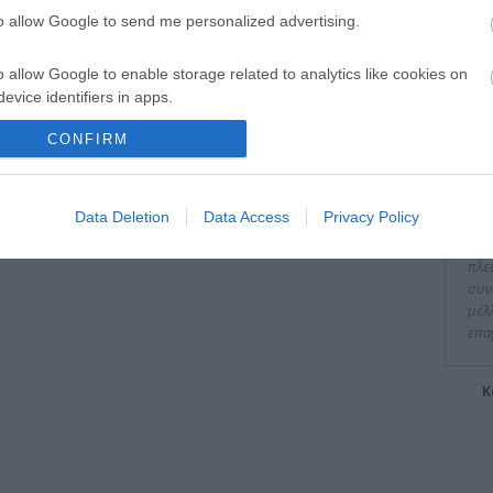
to allow Google to send me personalized advertising.
o allow Google to enable storage related to analytics like cookies on
evice identifiers in apps.
Είπα
CONFIRM
o allow Google to enable storage related to functionality of the website
"Οι
o allow Google to enable storage related to personalization.
Data Deletion
Data Access
Privacy Policy
υψη
υπε
o allow Google to enable storage related to security, including
πλε
cation functionality and fraud prevention, and other user protection.
συν
μέλ
επα
Κ