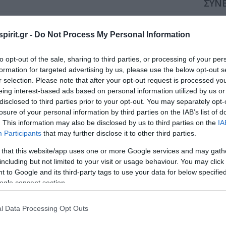
ΣΥΝΕ
Τετάρτη, 10 Ιουνίου 2026
Συν
pirit.gr -
Do Not Process My Personal Information
Επιστημονικό Πρόγραμμα
Συν
Δελτίο Εγγραφής
to opt-out of the sale, sharing to third parties, or processing of your per
Συν
formation for targeted advertising by us, please use the below opt-out s
ΔΕΙΤΕ LIVE
r selection. Please note that after your opt-out request is processed y
Συν
eing interest-based ads based on personal information utilized by us or
disclosed to third parties prior to your opt-out. You may separately opt-
Συν
losure of your personal information by third parties on the IAB’s list of
. This information may also be disclosed by us to third parties on the
IA
Συν
Participants
that may further disclose it to other third parties.
Συν
 that this website/app uses one or more Google services and may gath
including but not limited to your visit or usage behaviour. You may click 
Συν
 to Google and its third-party tags to use your data for below specifi
ogle consent section.
Συν
l Data Processing Opt Outs
Συν