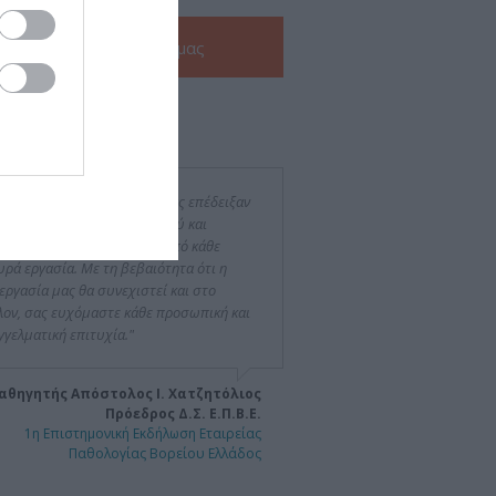
Δείτε την
e-Brochure
μας
ν για εμάς
 συνεργάτες της Εταιρείας σας επέδειξαν
λό επίπεδο επαγγελματισμού και
υθυνότητας με μια άψογη από κάθε
υρά εργασία. Με τη βεβαιότητα ότι η
εργασία μας θα συνεχιστεί και στο
λον, σας ευχόμαστε κάθε προσωπική και
γγελματική επιτυχία."
αθηγητής Απόστολος Ι. Χατζητόλιος
Πρόεδρος Δ.Σ. Ε.Π.Β.Ε.
1η Επιστημονική Εκδήλωση Εταιρείας
Παθολογίας Βορείου Ελλάδος