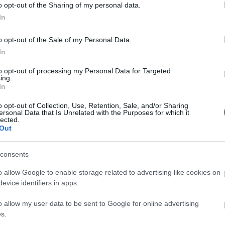
Συν
o opt-out of the Sharing of my personal data.
In
Συν
o opt-out of the Sale of my Personal Data.
Συν
In
Συν
to opt-out of processing my Personal Data for Targeted
ing.
Συν
In
Συν
o opt-out of Collection, Use, Retention, Sale, and/or Sharing
ersonal Data that Is Unrelated with the Purposes for which it
lected.
Συν
Out
Συν
consents
Συν
o allow Google to enable storage related to advertising like cookies on
evice identifiers in apps.
o allow my user data to be sent to Google for online advertising
s.