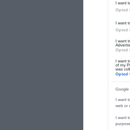
I want t
Opted 
I want t
Opted 
I want 
Advertis
Opted 
I want t
of my P
was col
Opted 
Google 
I want t
web or d
I want t
purpose