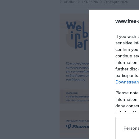
ΑΡΧΙΚΗ
ΣΥΝΕΔΡΙΑ
Συνέδρια 2026
www.free-s
If you wish 
sensitive in
confirm you
continue se
information 
further disc
participants
Downstream 
Please note
information 
deny consent
in below Go
Persona