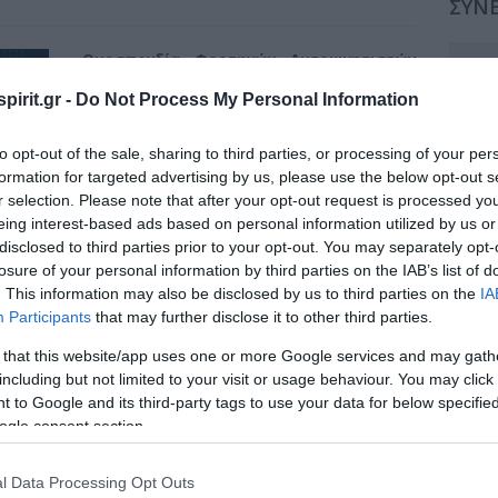
ΣΥΝΕ
Ομοσπονδία Φορτηγών Αυτοκινητιστών
Συν
Ελλάδος
pirit.gr -
Do Not Process My Personal Information
Συν
Παρασκευή, 7 Οκτωβρίου 2022
ΘΕΣΣΑΛΟΝΙΚΗ. GRAND HOTEL PALACE
Συν
to opt-out of the sale, sharing to third parties, or processing of your per
formation for targeted advertising by us, please use the below opt-out s
Συν
r selection. Please note that after your opt-out request is processed y
eing interest-based ads based on personal information utilized by us or
Πέμπτη 6 Οκτωβρίου 2022
Συν
40η Γενική Συνέλευση του Οργανισμού
disclosed to third parties prior to your opt-out. You may separately opt-
BSEC URTA.
losure of your personal information by third parties on the IAB’s list of
Συν
. This information may also be disclosed by us to third parties on the
IA
Participants
that may further disclose it to other third parties.
Συν
Προκαταρκτικό Πρόγραμμα
 that this website/app uses one or more Google services and may gath
Συν
including but not limited to your visit or usage behaviour. You may click 
Web Site Συνεδρίου
 to Google and its third-party tags to use your data for below specifi
Συν
ogle consent section.
Συν
l Data Processing Opt Outs