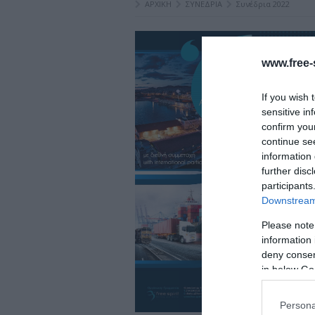
ΑΡΧΙΚΗ
ΣΥΝΕΔΡΙΑ
Συνέδρια 2022
www.free-s
If you wish 
sensitive in
confirm you
continue se
information 
further disc
participants
Downstream 
Please note
information 
deny consent
in below Go
Persona