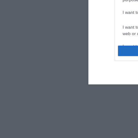
I want 
I want t
web or d
I want t
or app.
I want t
I want t
authenti