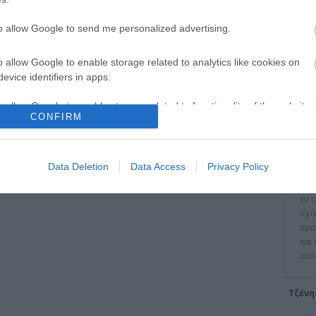
to allow Google to send me personalized advertising.
o allow Google to enable storage related to analytics like cookies on
evice identifiers in apps.
Είπα
o allow Google to enable storage related to functionality of the website
CONFIRM
"Πα
διο
o allow Google to enable storage related to personalization.
ιδι
Data Deletion
Data Access
Privacy Policy
επέ
o allow Google to enable storage related to security, including
και
cation functionality and fraud prevention, and other user protection.
εν 
σχό
πρό
και
αυτ
Τζένη