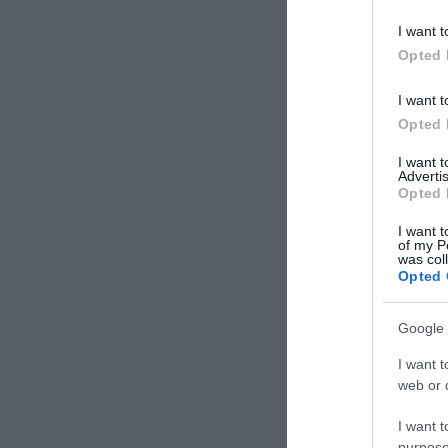
I want t
Opted 
I want t
Opted 
I want 
Advertis
Opted 
I want t
of my P
was col
Opted 
Google 
I want t
web or d
I want t
purpose