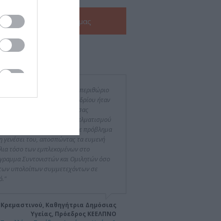
Δείτε την
e-Brochure
μας
ν για εμάς
ρά το γεγονός ότι το χρονικό περιθώριο
ργάνωσης του εφετινού Συνεδρίου ήταν
αίτερα βραχύ, οι συνεργάτες σας
δειξαν υψηλό επίπεδο επαγγελματισμού
 ευσυνειδησίας λύνοντας κάθε πρόβλημα
τη γενέσει του, αποσπώντας τα ευμενή
λια τόσο των εμπλεκομένων στο
γραμμα Συντονιστών και Ομιλητών όσο
 των υπολοίπων συμμετεχόντων σε
ό."
 Κρεμαστινού, Καθηγήτρια Δημόσιας
Υγείας, Πρόεδρος ΚΕΕΛΠΝΟ