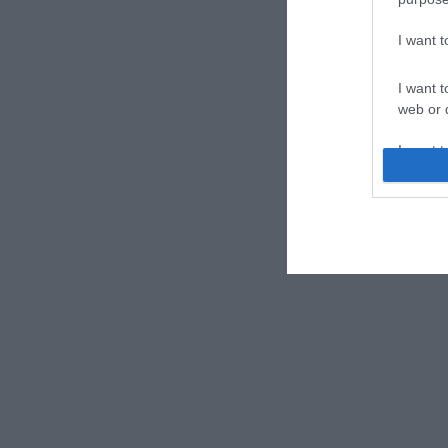
I want 
I want t
web or d
I want t
or app.
I want t
I want t
authenti