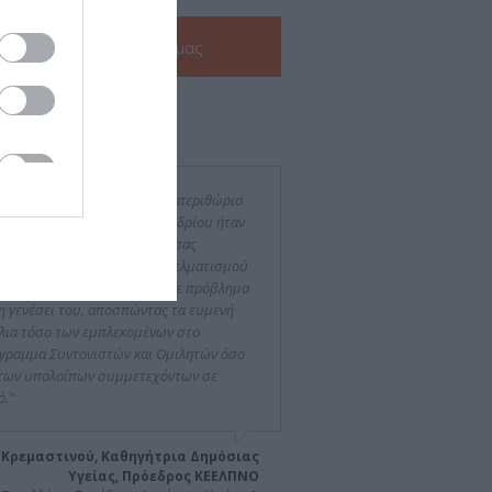
Δείτε την
e-Brochure
μας
ν για εμάς
ρά το γεγονός ότι το χρονικό περιθώριο
ργάνωσης του εφετινού Συνεδρίου ήταν
αίτερα βραχύ, οι συνεργάτες σας
δειξαν υψηλό επίπεδο επαγγελματισμού
 ευσυνειδησίας λύνοντας κάθε πρόβλημα
τη γενέσει του, αποσπώντας τα ευμενή
λια τόσο των εμπλεκομένων στο
γραμμα Συντονιστών και Ομιλητών όσο
 των υπολοίπων συμμετεχόντων σε
ό."
 Κρεμαστινού, Καθηγήτρια Δημόσιας
Υγείας, Πρόεδρος ΚΕΕΛΠΝΟ