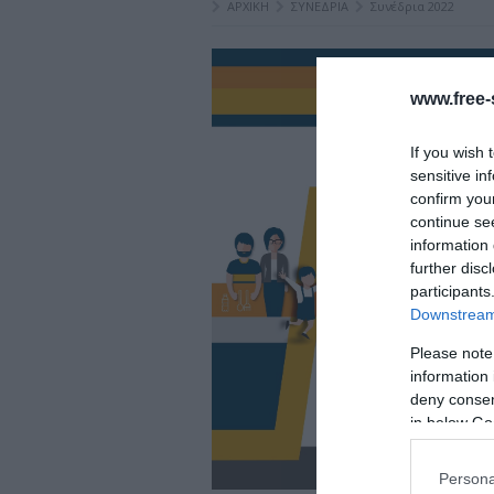
ΑΡΧΙΚΗ
ΣΥΝΕΔΡΙΑ
Συνέδρια 2022
www.free-s
If you wish 
sensitive in
confirm you
continue se
information 
further disc
participants
Downstream 
Please note
information 
deny consent
in below Go
Persona