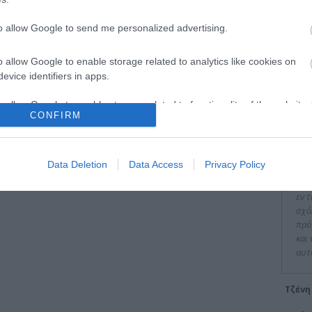
to allow Google to send me personalized advertising.
o allow Google to enable storage related to analytics like cookies on
evice identifiers in apps.
Είπα
o allow Google to enable storage related to functionality of the website
CONFIRM
"Πα
διο
o allow Google to enable storage related to personalization.
ιδι
Data Deletion
Data Access
Privacy Policy
επέ
o allow Google to enable storage related to security, including
και
cation functionality and fraud prevention, and other user protection.
εν 
σχό
πρό
και
αυτ
Τζένη