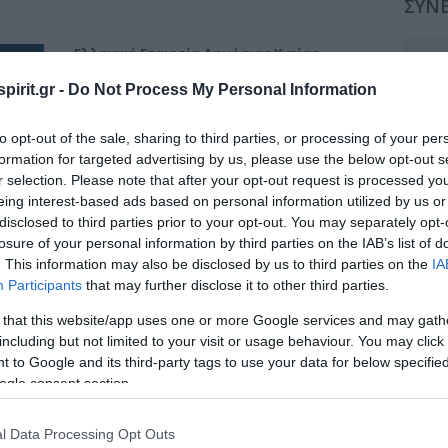
ΣΥΝΕ
Ελληνική Εταιρεία Δημόσιας Υγείας
Συν
Δευτέρα, 28 Φεβρουαρίου 2022 - Τετάρτη, 2
pirit.gr -
Do Not Process My Personal Information
Συν
Μαρτίου 2022
ΑΘΗΝΑ. ΞΕΝΟΔΟΧΕΙΟ ROYAL OLYMPIC
Συν
to opt-out of the sale, sharing to third parties, or processing of your per
formation for targeted advertising by us, please use the below opt-out s
Κόστος Φιλοξενίας - Μέσα Προβολής
Συν
r selection. Please note that after your opt-out request is processed y
Δελτίο Εγγραφής
eing interest-based ads based on personal information utilized by us or
Α' Ανακοίνωση
Συν
disclosed to third parties prior to your opt-out. You may separately opt-
Τελικό Πρόγραμμα
losure of your personal information by third parties on the IAB’s list of
Συν
Βιβλίο Περιληψεων
. This information may also be disclosed by us to third parties on the
IA
Participants
that may further disclose it to other third parties.
Συν
Web site Συνεδρίου
 that this website/app uses one or more Google services and may gath
Συν
including but not limited to your visit or usage behaviour. You may click 
 to Google and its third-party tags to use your data for below specifi
Συν
ogle consent section.
Συν
l Data Processing Opt Outs