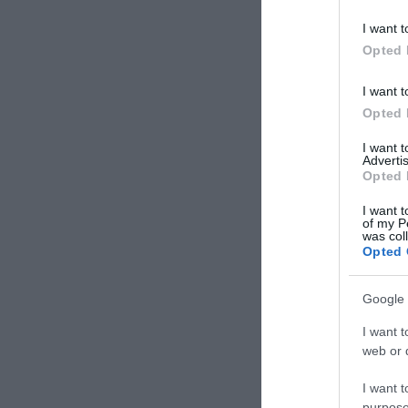
I want t
Opted 
I want t
Opted 
I want 
Advertis
Opted 
I want t
of my P
was col
Opted 
Google 
I want t
web or d
I want t
purpose