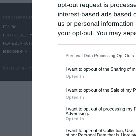
opt-out request is proces
interest-based ads based o
ΠΟΙΟΙ ΕΙΜΑΣΤΕ
ΤΙ ΚΑΝΟΥΜΕ
us or personal information d
ΕΤΑΙΡΙΑ
ΥΠΗΡΕΣΙΕΣ ΕΠΙΚΟΙΝΩΝΙΑΣ
your opt-out. You may separ
PHOTO GALLERY
ΔΙΟΡΓΑΝΩΣΗ ΕΚΔΗΛΩΣΕΩΝ
disclosure of your personal
ΝΕΑ & ΔΕΛΤΙΑ ΤΥΠΟΥ
ΤΑΞΙΔΙΑ
IAB’s list of downstream pa
ΕΠΙΚΟΙΝΩΝΙΑ
ΣΥΝΕΔΡΙΑ
Personal Data Processing Opt Outs
also be disclosed by us to 
© Free Spirit - Επικοινωνία - Οργάνωση Εκδηλώσεων - Ταξίδια 2012-2026 All 
I want to opt-out of the Sharing of 
Downstream Participants
th
Opted In
third parties.
I want to opt-out of the Sale of my 
Please note that this web
Opted In
services and may gather an
I want to opt-out of processing my 
not limited to your visit o
Advertising.
Opted In
grant or deny consent to Go
I want to opt-out of Collection, Use
your data for below specif
of my Personal Data that Is Unrelat