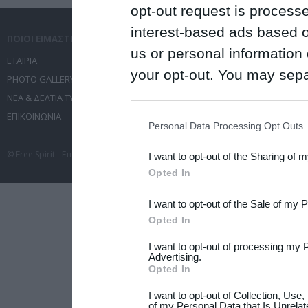
opt-out request is proces
interest-based ads based o
ΠΟΙΟΙ ΕΙΜΑΣΤΕ
ΤΙ ΚΑΝΟΥΜΕ
us or personal information d
ΕΤΑΙΡΙΑ
ΥΠΗΡΕΣΙΕΣ ΕΠΙΚΟΙΝΩΝΙΑΣ
your opt-out. You may separ
PHOTO GALLERY
ΔΙΟΡΓΑΝΩΣΗ ΕΚΔΗΛΩΣΕΩΝ
disclosure of your personal
ΝΕΑ & ΔΕΛΤΙΑ ΤΥΠΟΥ
ΤΑΞΙΔΙΑ
IAB’s list of downstream pa
ΕΠΙΚΟΙΝΩΝΙΑ
ΣΥΝΕΔΡΙΑ
Personal Data Processing Opt Outs
also be disclosed by us to 
© Free Spirit - Επικοινωνία - Οργάνωση Εκδηλώσεων - Ταξίδια 2012-2026 All 
I want to opt-out of the Sharing of 
Downstream Participants
th
Opted In
third parties.
I want to opt-out of the Sale of my 
Please note that this web
Opted In
services and may gather an
I want to opt-out of processing my 
not limited to your visit o
Advertising.
Opted In
grant or deny consent to Go
I want to opt-out of Collection, Use
your data for below specif
of my Personal Data that Is Unrelat