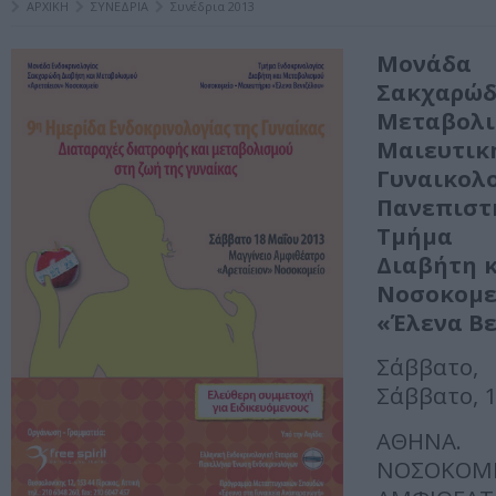
ΑΡΧΙΚΗ
ΣΥΝΕΔΡΙΑ
Συνέδρια 2013
Μονάδα Ε
Σακχαρώ
Μεταβ
Mαιε
Γυναικολ
Πανεπισ
Τμήμα Ε
Διαβήτη 
Νοσοκομε
«Έλενα Β
Σάββατο,
Σάββατο, 
ΑΘΗΝΑ.
ΝΟΣΟΚΟΜ